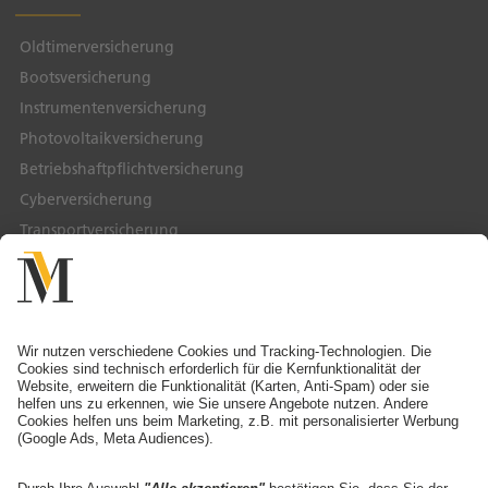
Oldtimerversicherung
Bootsversicherung
Instrumentenversicherung
Photovoltaikversicherung
Betriebshaftpflichtversicherung
Cyberversicherung
Transportversicherung
Service & Kontakt
Service-Telefon
Ansprechpartner finden
Schaden melden
Adresse ändern
Angebot anfordern