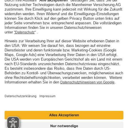
Die Mannheimer
Unternehmen
Karriere
Presse
Nachhaltigkeit
Social Media
ARTIMA
ARTIMA
BELMOT
BELMOT
I'M SOUND
SINFONIMA