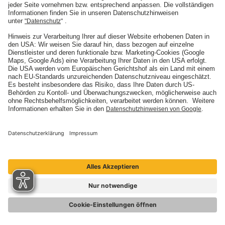
Unternehmen
Karriere
Presse
Nachhaltigkeit
Social Media
ARTIMA
ARTIMA
BELMOT
BELMOT
I'M SOUND
SINFONIMA
© Mannheimer Versicherung AG 2026
Cookie-Einstellungen
Barrierefreiheit
Datenschutz
Impressum
Vertrag widerrufen