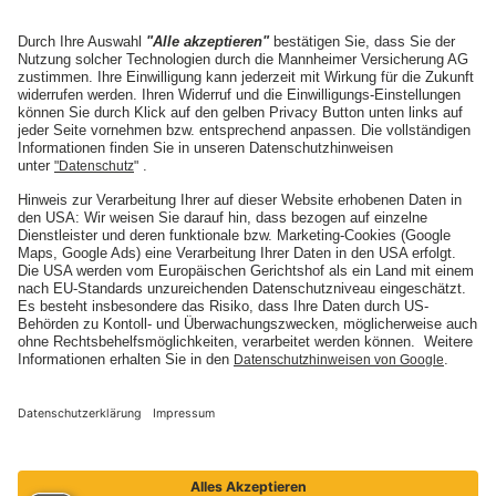
Angebot anfordern
Die Mannheimer
Unternehmen
Karriere
Presse
Nachhaltigkeit
Social Media
ARTIMA
ARTIMA
BELMOT
BELMOT
I'M SOUND
SINFONIMA