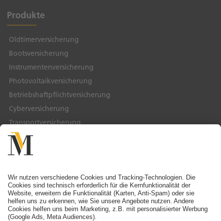
Produkte
Oldtimerversicherung
Bootsversicherung
Instrumentenversicherung
Photovoltaikversicherung
Betriebshaftpflichtversicherung
Cyberversicherung
Transportversicherung
Service & Kontakt
Service-Telefon
Ansprechpartner finden
Schaden melden
Adresse ändern