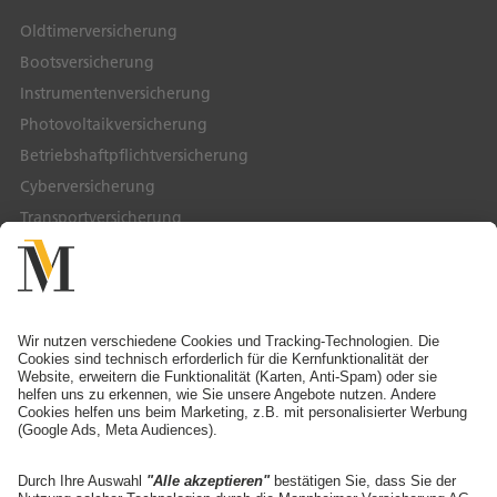
Oldtimerversicherung
Bootsversicherung
Instrumentenversicherung
Photovoltaikversicherung
Betriebshaftpflichtversicherung
Cyberversicherung
Transportversicherung
Service & Kontakt
Service-Telefon
Ansprechpartner finden
Schaden melden
Adresse ändern
Angebot anfordern