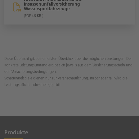
Insassenunfallversicherung
Wassersportfahrzeuge
(PDF 46 KB )
Diese Übersicht gibt einen ersten Überblick über die möglichen Leistungen. Der
konkrete Leistungsumfang ergibt sich jeweils aus dem Versicherungsschein und
den Versicherungsbedingungen.
Schadenbeispiele dienen nur zur Veranschaulichung. Im Schadenfall wird die
Leistungspflicht individuell geprüft.
Produkte