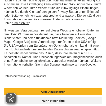
Die Mannheimer
Unternehmen
Karriere
Presse
Nachhaltigkeit
Social Media
ARTIMA
ARTIMA
BELMOT
BELMOT
I'M SOUND
SINFONIMA