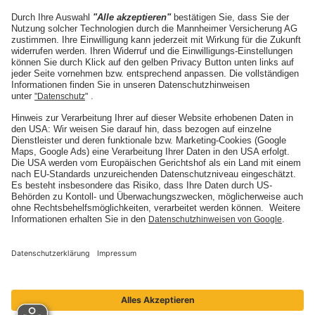
Die Mannheimer
Unternehmen
Karriere
Presse
Nachhaltigkeit
Social Media
ARTIMA
ARTIMA
BELMOT
BELMOT
I'M SOUND
SINFONIMA