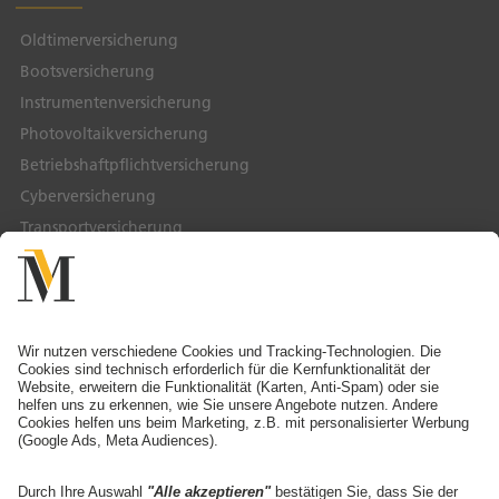
Oldtimerversicherung
Bootsversicherung
Instrumentenversicherung
Photovoltaikversicherung
Betriebshaftpflichtversicherung
Cyberversicherung
Transportversicherung
Service & Kontakt
Service-Telefon
Ansprechpartner finden
Schaden melden
Adresse ändern
Angebot anfordern