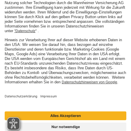
Die Mannheimer
Unternehmen
Karriere
Presse
Nachhaltigkeit
Social Media
ARTIMA
ARTIMA
BELMOT
BELMOT
I'M SOUND
SINFONIMA