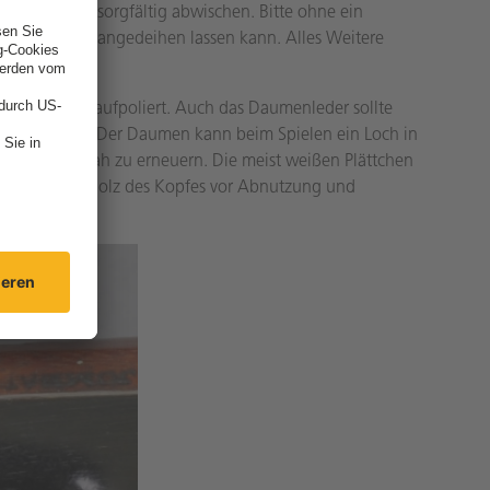
niumpulver sorgfältig abwischen. Bitte ohne ein
rin dem Bogen angedeihen lassen kann. Alles Weitere
einigt und aufpoliert. Auch das Daumenleder sollte
racht werden. Der Daumen kann beim Spielen ein Loch in
platten zeitnah zu erneuern. Die meist weißen Plättchen
bewahren das Holz des Kopfes vor Abnutzung und