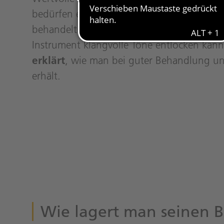
bedürfen einer besonderen Pflege. Aber 
behandelt werden, damit sie weiterhin gu
Instrument klangvolle Töne entlocken kan
erklärt
, wie man bei guter Behandlung und 
erhält.
Wie lagert man seinen B