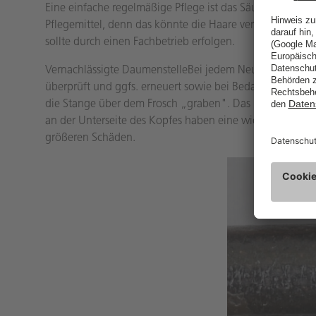
Eine einfache regelmäßige Pflege ist das Säubern der B
Pflegemittel, denn das könnte die Haare verschmutzen. D
sollte durch einen Fachbetrieb erfolgen.
Vernachlässigte DaumenstelleBei jedem Neubezug wird 
überprüft und ggfs. erneuert sowie bei Bedarf ein zusä
die Stange über dem Frosch „graben". Das kann und soll
an der Unterseite des Kopfes haben eine wichtige Schu
größeren Schäden.