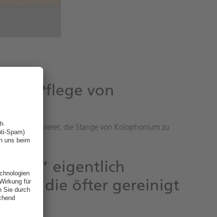
 und Pflege von
en, ist es schwerer, die Stange von Kolophonium zu
mäßig“ eigentlich
eile, die öfter gereinigt