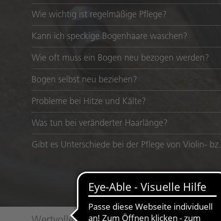
Wie wichtig ist regelmäßige Pflege?
Kann ich speckige Bogenhaare waschen?
Wie oft muss ein Bogen neu bezogen werden?
Bogen selbst neu beziehen?
Probleme bei Hitze und Kälte?
Was tun bei veränderter Haarlänge?
Gibt es Unterschiede be
Wertvolle Bögen für Streichinstrumente kö