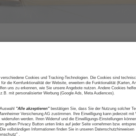
schiede bei der Aufbewahrung
ebauten Bögen?
versehenen)
Bögen, meistens sind das dann Barock- und Klassikbög
ßige Pflege? Was heißt „regel
l? 1 Mal pro Woche? Gibt es T
re?