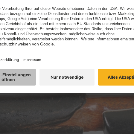
ogenstange nach dem Spielen. Mit einem weichen Tuch das Kolopho
as ist zugleich die wichtigste Pflege, die der Musiker/die Musike
vom Bogenmacher oder Geigenbauer auch die Stange gründlich ger
tzliches Leder zum Schutz der Bogenstange über dem Frosch angeb
te man ausbessern lassen. Ebenso ist es wichtig, gebrochene Kopf
tzfunktion: sie nehmen bei Stürzen oder Stößen Energie auf und 