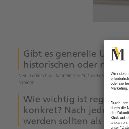
Gibt es generelle Unter
historischen oder neug
Nein. Lediglich bei kannelierten
(mit senkrechten Rillen 
reinigen
Wie wichtig ist regelmä
konkret? Nach jedem Spie
werden sollten als ande