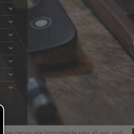
i der Pflege von Violin- bzw. Viola-, Cello- oder Bassbögen?
nnen genau wie Instrumente sehr alt sein und