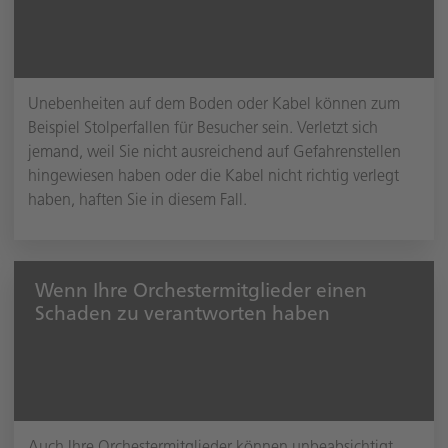
Unebenheiten auf dem Boden oder Kabel können zum
Beispiel Stolperfallen für Besucher sein. Verletzt sich
jemand, weil Sie nicht ausreichend auf Gefahrenstellen
hingewiesen haben oder die Kabel nicht richtig verlegt
haben, haften Sie in diesem Fall.
Wenn Ihre Orchestermitglieder einen
Schaden zu verantworten haben
Auch Ihre Orchestermitglieder können unbeabsichtigt