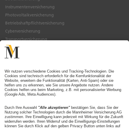
Instrumentenversicherung
Photovoltaikversicherung
Betriebshaftpflichtversicherung
Cyberversicherung
Transportversicherung
Service & Kontakt
Service-Telefon
Ansprechpartner finden
Schaden melden
Adresse ändern
Angebot anfordern
Die Mannheimer
Unternehmen