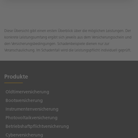
Diese Übersicht gibt einen ersten Überblick über die möglichen Leistungen. Der
konkrete Leistungsumfang ergibt sich jeweils aus dem Versicherungsschein und
den Versicherungsbedingungen. Schadenbeispiele dienen nur zur
Veranschaulichung. Im Schadenfall wird die Leistungspflicht individuell geprüft.
Produkte
Oldtimerversicherung
Bootsversicherung
Instrumentenversicherung
Photovoltaikversicherung
Betriebshaftpflichtversicherung
Cyberversicherung